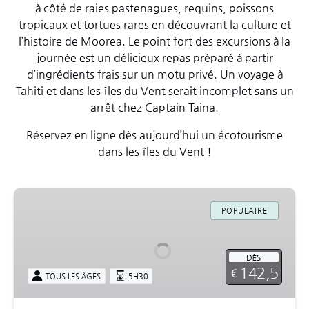
à côté de raies pastenagues, requins, poissons
tropicaux et tortues rares en découvrant la culture et
l’histoire de Moorea. Le point fort des excursions à la
journée est un délicieux repas préparé à partir
d’ingrédients frais sur un motu privé. Un voyage à
Tahiti et dans les îles du Vent serait incomplet sans un
arrêt chez Captain Taina.
Réservez en ligne dès aujourd’hui un écotourisme
dans les îles du Vent !
Expérience
Complète
POPULAIRE
•
Bateau
DÈS
à
142,5
€
TOUS LES ÂGES
5H30
fond
de