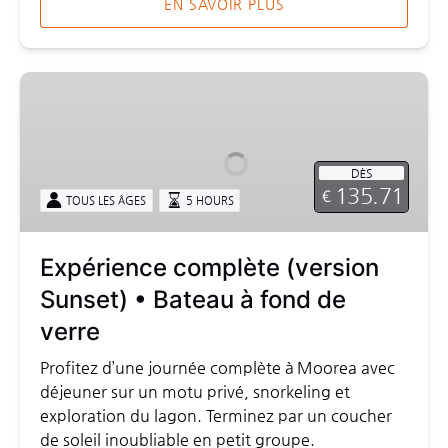
EN SAVOIR PLUS
Expérience
complète
(version
Sunset)
DÈS
•
135.71
€
TOUS LES ÂGES
5 HOURS
Bateau
à
fond
Expérience complète (version
de
Sunset) • Bateau à fond de
verre
verre
Profitez d’une journée complète à Moorea avec
déjeuner sur un motu privé, snorkeling et
exploration du lagon. Terminez par un coucher
de soleil inoubliable en petit groupe.