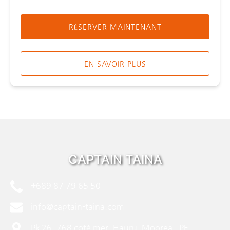
RÉSERVER MAINTENANT
EN SAVOIR PLUS
CAPTAIN TAINA
+689 87 79 65 50
info@captain-taina.com
Pk 26, 768 coté mer, Hauru, Moorea , PF